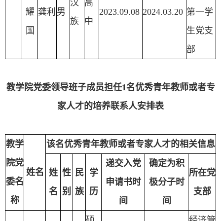
汉
高
耀
龚利
男
2023.09.08
2024.03.20
第一学
族
中
国
生党支
部
教学院党委领导班子成员担任1名优秀青年教师或者专
家人才的培养联系人安排表
教学
该名优秀青年教师或者专家人才的相关信息
院党
递交入党
确定为积
姓名
姓
性
民
学
所在党
委名
申请书时
极分子时
名
别
族
历
支部
称
间
间
硕
经济管