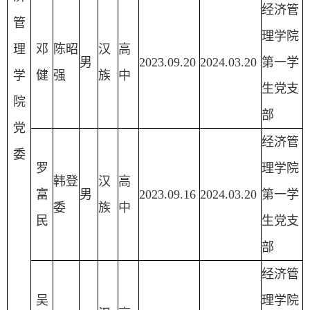
经济管
管
理学院
理
邓
陈昭
汉
高
男
2023.09.20
2024.03.20
第一学
学
健
强
族
中
生党支
院
部
党
经济管
委
罗
理学院
韩登
汉
高
富
男
2023.09.16
2024.03.20
第一学
委
族
中
民
生党支
部
经济管
吴
理学院