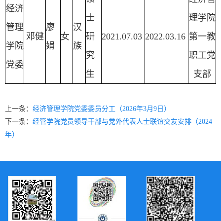
经济
士
理学院
管理
廖
汉
邓健
女
研
2021.07.03
2022.03.16
第一教
学院
娟
族
究
职工党
党委
生
支部
上一条：
经济管理学院党委委员分工（2026年3月9日）
下一条：
经管学院党员领导干部与党外代表人士联谊交友安排（2024
年）