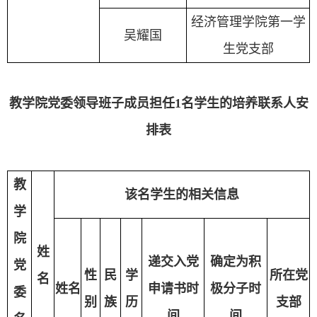
经济管理学院第一学
吴耀国
生党支部
教学院党委领导班子成员担任1名学生的培养联系人安
排表
教
该名学生的相关信息
学
院
姓
递交入党
确定为积
党
性
民
学
所在党
名
姓名
申请书时
极分子时
委
别
族
历
支部
间
间