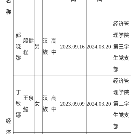
名
称
经济管
郭
理学院
殷健
汉
高
晓
男
2023.09.16
2024.03.20
第三学
程
族
中
黎
生党支
部
经济管
丁
理学院
王泉
汉
高
敏
女
2023.09.09
2024.03.20
第二学
懿
族
中
娜
生党支
经
部
济