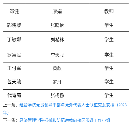
邓健
廖娟
教师
郭晓黎
学生
张晓怡
丁敏娜
学生
刘希林
罗富民
学生
李天骏
王付军
学生
黄欣
包天骏
学生
罗丹
代青茹
学生
张杨杨
上一条：
经管学院党员领导干部与党外代表人士联谊交友安排（2023
年）
下一条：
经济管理学院抵御和防范宗教向校园渗透工作小组