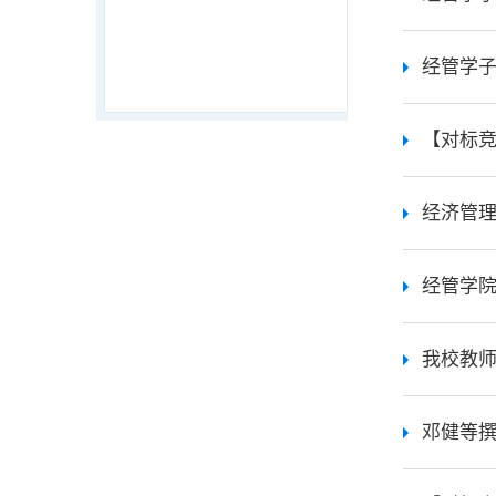
经管学
【对标竞
经济管
我校教
邓健等