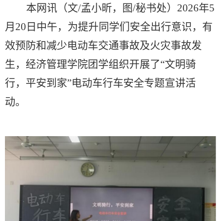
本网讯（文
/孟小昕，图/秘书处）2026年5
月20日中午，
为提升
同学
们
安全出行意识，有
效预防和减少电动车交通事故及火灾事故发
生，
经济管理学院
团学组织
开展
了
“文明骑
行，平安到家”电动车行车安全专题宣讲活
动。