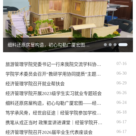
细料还原房屋构造，初心勾勒广厦宏图——经济管理学院第七届建筑模型制作竞赛圆满收官
07-16
旅游管理学院党委书记一行来我院交流学科协同与党建品牌建设
06-30
学院学术委员会召开“教研学用协同提质”主题工作会
06-29
经济管理学院召开就业帮扶会
06-26
经济管理学院开展2023级学生实习就业专题班会
06-24
细料还原房屋构造，初心勾勒广厦宏图——经济管理学院第七届
06-18
笃学承风骨，经世启征途｜经管学院参加学校2026届毕业典礼暨
06-17
携笔从戎正当时 政策宣讲进课堂｜经管学院开展征兵政策宣讲会
06-17
经济管理学院召开2026届毕业生代表座谈会