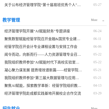
关于公布经济管理学院“第十届易班优秀个人”评选公示
05-27
教学管理
More
→
经济管理学院开展“AI赋能财务”专题讲座
06-24
聚焦数智赋能经管学院召开金融&国贸专业建设研讨会
06-11
经管学院召开会计专业课程设置与安排工作会
06-06
闻令而动，向新而行——人力资源管理专业召开专业建设研讨会
05-22
我院组织教师参加“AI赋能时代下高校实验室安全与实验教学创...
05-22
凝心聚力谋发展 提质增效谱新篇——经管学院召开工程造价专业...
05-21
我院组织教师参加“第三届大数据管理与应用专业课程体系”培训会
05-21
聚焦AI赋能，探索教学革新：经管学院组织教师参加人工智能赋...
04-13
经济管理学院赴成都实践基地开展校企合作交流
03-29
招生就业
More
→