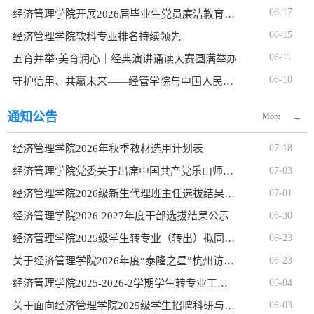
06-17
经济管理学院开展2026届毕业生党员廉洁教育大会
06-15
经济管理学院软科专业排名持续领先
06-11
五育并举·美育润心｜经典演讲诵读大赛圆满举办
06-10
守护信用、共赢未来——经管学院与中国人民银行、乐山市商业
通知公告
More
→
经济管理学院2026年秋季教材选用计划表
07-18
经济管理学院党委关于出席中国共产党乐山师范学院第五次代表大会代表候选人初步人选的公示
07-03
经济管理学院2026级新生代理班主任选拔结果公示
07-01
经济管理学院2026-2027年度干部选拔结果公示
06-30
经济管理学院2025级学生转专业（转出）拟同意名单公示
06-23
关于经济管理学院2026年度“泰隆之星”杭州访学项目 评选公示
06-23
经济管理学院2025-2026-2学期学生转专业工作实施细则
06-04
‌关于面向经济管理学院2025级学生招聘科研与行政助理的公告‌
06-03