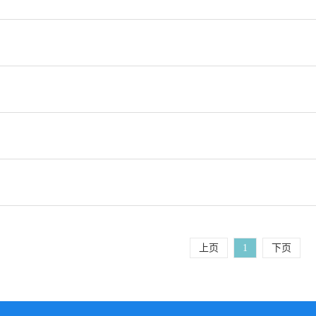
上页
1
下页