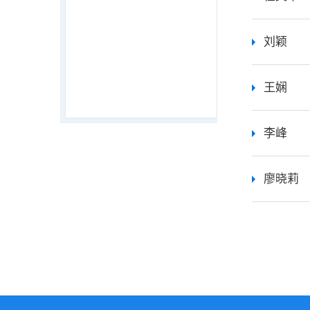
刘颖
王娴
李峰
廖晓莉