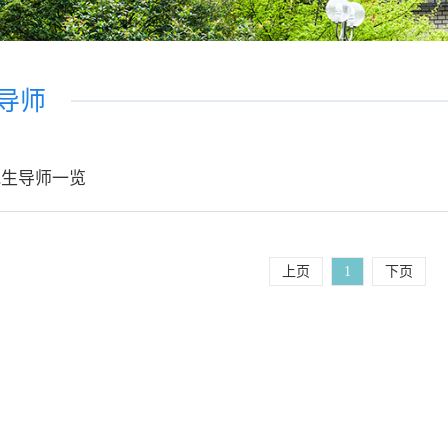
导师
究生导师一览
上页
1
下页