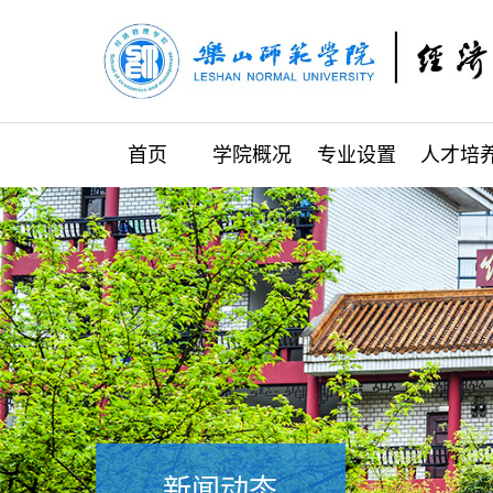
首页
学院概况
专业设置
人才培
新闻动态