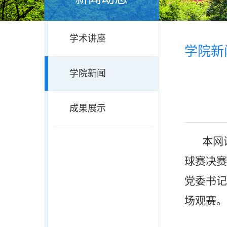
学术讲座
学院新
学院新闻
成果展示
本网
球赛决
党委书记
场观赛