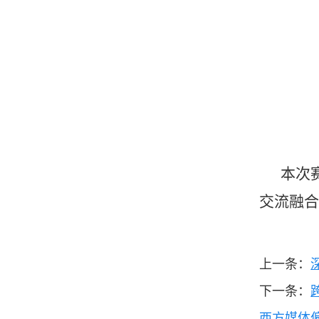
本次赛
交流融
上一条：
下一条：
西方媒体