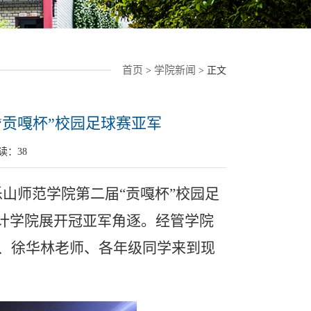
首页
学院新闻
>
> 正文
“贡嘎杯”校园足球赛亚军
阅读：
38
乐山师范学院第二届“贡嘎杯”校园足
计学院展开冠亚军角逐。经管学院
旭、徐华林老师、各年级同学来到现