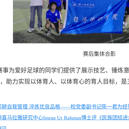
赛后集体合影
事为爱好足球的同学们提供了展示技艺、锤炼意
合，助力实现以体育人、以体育心的育人目标，是
深耕自我管理 淬炼优良品格——校党委副书记陈一君为经
跨喜马拉雅研究中心Imran Ur Rahman博士评《民族
偏见