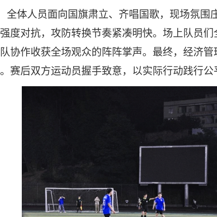
全体人员面向国旗肃立、齐唱国歌，现场氛围庄
高强度对抗，攻防转换节奏紧凑明快。场上队员们
团队协作收获全场观众的阵阵掌声。最终，经济管
军。赛后双方运动员握手致意，以实际行动践行公