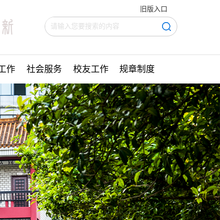
旧版入口
工作
社会服务
校友工作
规章制度