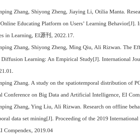
nping Zhang, Shiyong Zheng, Jiaying Li, Otilia Manta. Resear
 Online Educating Platform on Users’ Learning Behavior[J]. I
es in Learning, EI源刊, 2022.17.
nping Zhang, Shiyong Zheng, Ming Qiu, Ali Rizwan. The Effe
iffusion Learning: An Empirical Study[J]. International Jo
1.01.
nping Zhang. A study on the spatiotemporal distribution of PO
al Conference on Big Data and Artificial Intelligence, EI Co
nping Zhang, Ying Liu, Ali Rizwan. Research on offline beha
oral data set mining[J]. Proceeding of the 2019 Internation
EI Compendex, 2019.04