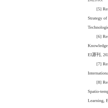
[5] Re
Strategy of
Technologi
[6] Re
Knowledge D
EI源刊, 202
[7] Re
Internation
[8] Re
Spatio-temp
Learning, 