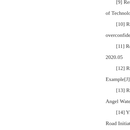
[9] Re
of Technol
[10] R
overconfide
[11] R
2020.05
[12] R
Example[J]
[13] R
Angel Water
[14] Y
Road Initia