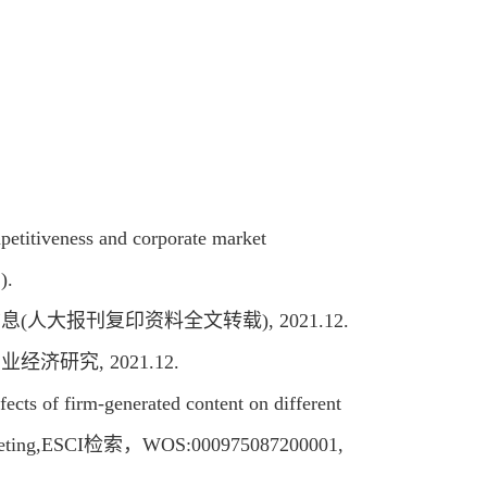
petitiveness and corporate market
).
(人大报刊复印资料全文转载), 2021.12.
济研究, 2021.12.
cts of firm-generated content on different
r Marketing,ESCI检索，WOS:000975087200001,