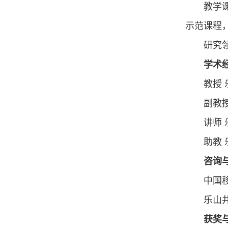
教学
示范课程，
研究
学术
教授 
副教授
讲师 
助教 
咨询
中国移
乐山井
获奖