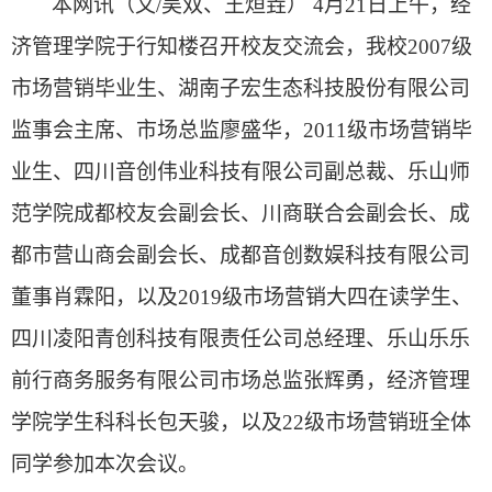
本网讯（文
/吴双、王烜垚）
4
月
2
1
日上午，经
济管理学院于行知楼召开校友交流会，我校
2
007
级
市场营销毕业生、湖南子宏生态科技股份有限公司
监事会主席、市场总监廖盛华，
2
011
级市场营销毕
业生、四川音创伟业科技有限公司副总裁、
乐山师
范学院成都校友会副会长、川商联合会副会长、成
都市营山商会副会长
、
成都音创数娱科技有限公司
董事
肖霖阳，以及
2019级市场营销大四
在读
学生
、
四川凌阳青创科技有限责任公司总经理
、
乐山乐乐
前行商务服务有限公司市场总监
张辉勇，经济管理
学院学生科科长包天骏，以及
2
2
级市场营销班全体
同学参加本次会议。