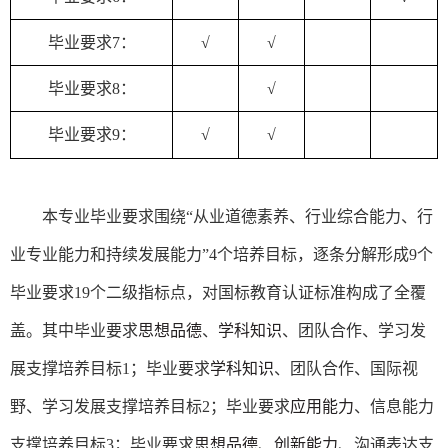
毕业要求
7：
√
√
毕业要求
8：
√
毕业要求
9
：
√
√
本专业毕业要求围绕
“
从业道德素养、行业综合能力、行
业专业能力和持续发展能力
”
4
个培养目标，逐条分解形成
9
个
毕业要求
19
个二级指标点，对国标教育认证标准构成了全覆
盖。其中毕业要求
思想品德
、
学科知识
、
团队合作
、
学习发
展
支撑培养目标
1
；毕业要求
学科知识
、
团队合作、国际视
野、学习发展
支撑培养目标
2
；毕业要求
应用能力
、
信息能力
支撑培养目标
3
；毕业要求
思想品德
、
创新能力
、
沟通表达
支