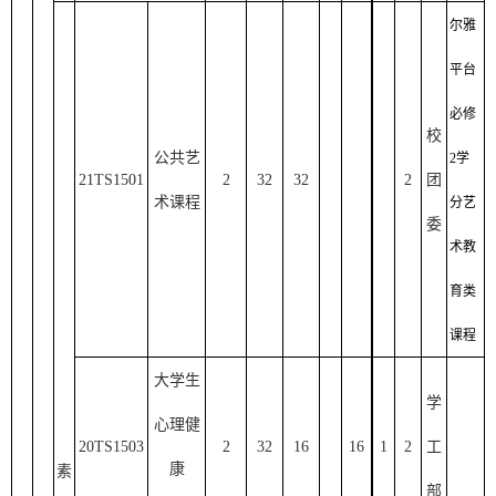
尔雅
平台
必修
校
公共艺
2学
21TS1501
2
32
32
2
团
术课程
分艺
委
术教
育类
课程
大学生
学
心理健
20TS1503
2
32
16
16
1
2
工
康
素
部