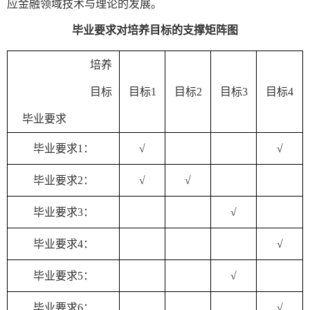
应金融领域技术与理论的发展。
毕业要求对培养目标的支撑矩阵图
培养
目标
目标
1
目标
2
目标
3
目标
4
毕业要求
毕业要求
1
：
√
√
毕业要求
2：
√
√
毕业要求
3：
√
毕业要求
4：
√
毕业要求
5：
√
毕业要求
6：
√