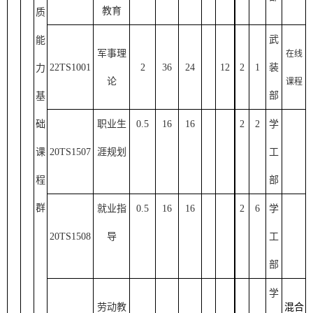
教育
质
武
能
军事理
在线
22TS1001
2
36
24
12
2
1
装
力
论
课程
部
基
础
职业生
0.5
16
16
2
2
学
课
20TS1507
涯规划
工
程
部
群
就业指
0.5
16
16
2
6
学
20TS1508
导
工
部
学
劳动教
混合