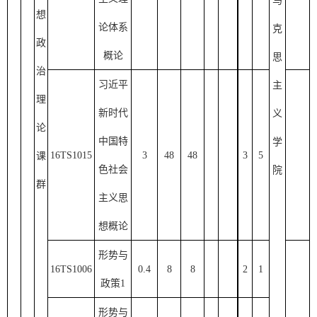
马
想
论体系
克
政
概论
思
治
习近平
主
理
新时代
义
论
中国特
学
16TS10
1
5
3
48
48
3
5
课
色社会
院
群
主义思
想概论
形势与
16TS1006
0.4
8
8
2
1
政策
1
形势与