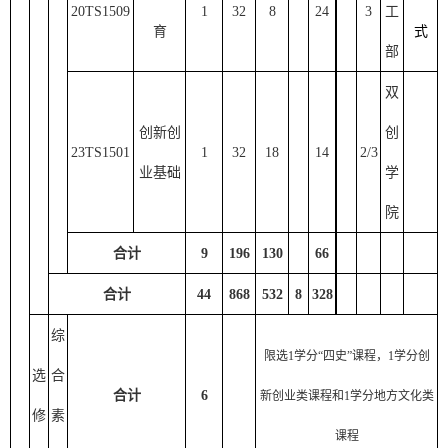
20TS1509
1
32
8
24
3
工
育
式
部
双
创新创
创
23TS1501
1
32
18
14
2
/3
业基础
学
院
合计
9
1
96
1
30
66
合计
4
4
868
532
8
328
综
限选
1学分“四史”课程，1学分创
选
合
合计
6
新创业类课程和1学分地方文化类
修
素
课程