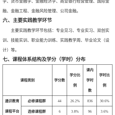
学、货币金融学、金融经济学、商业银行经营管理、国际金
融、金融工程、金融风险管理、公司金融。
六、
主要实践教学环节
主要实践教学环节包括：专业见习、专业实习、双创实
训、技能实训、职业能力训练、实践教学周、毕业论文（设
计）等。
七、
课程体系结构及学分（
学时
）
分布
课内
学分比
学时比
课程类别
学分数
学时
例
例
数
通识教育
必修课程
群
4
4
26.2%
836
30.6%
课程平台
选修课程
群
6
3.8%
96
3.6%