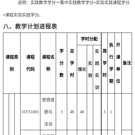
说明：实践教学学分＝集中实践教学学分
实验实践课程学分
+
课程实验实践学分。
+
八、
教学计划进程表
学时分配
执
开
学
总
周
实
课程类
课程
课程名
行
课
分
学
学
备注
实
践
别
代码
称
学
单
理论
数
时
时
验
实
期
位
训
思想道
16TS1001
德与
3
48
48
3
1
法治