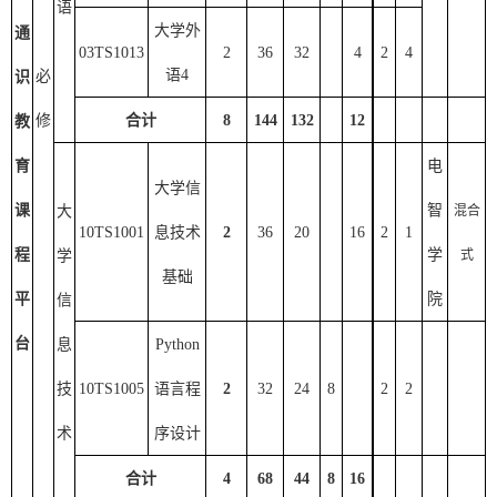
语
大学外
通
03TS1013
2
36
32
4
2
4
语
4
必
识
修
合计
8
144
132
12
教
育
电
大学
信
课
智
大
混合
10TS1001
息技术
2
3
6
20
16
2
1
程
学
学
式
基础
平
院
信
台
息
Python
技
10TS1005
语言程
2
32
24
8
2
2
术
序设计
合计
4
6
8
4
4
8
16