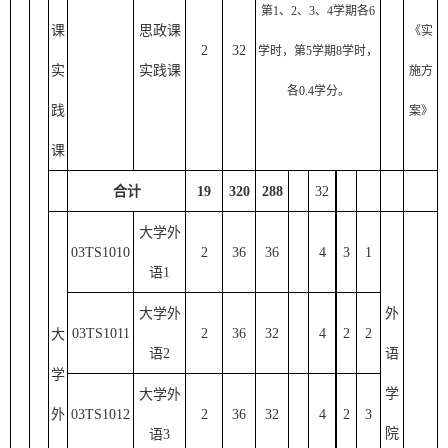
第
1、2、3、4学期各6
课
思政课
《实
2
32
学时，第5学期8学时，
实
实践课
施方
各0.4学分。
践
案》
课
合计
19
320
288
32
大学外
03TS1010
2
36
36
4
3
1
语
1
大学外
外
03TS1011
2
36
32
4
2
2
大
语
2
语
学
学
大学外
外
03TS1012
2
36
32
4
2
3
院
语
3