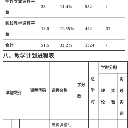
学科专业课程平
23
14.4
%
552
/
台
实践教学课程平
1
8.5
11.55
%
44
4
37
台
合计
51
.5
32
.2
%
1
324
/
八、教学计划进程表
学时分配
总
实
学分
课程代码
课程名称
学
理
实
践
课程类别
数
时
论
验
实
训
思想道德与