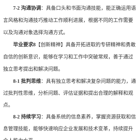
7-2 沟通协调
：
具备口头和书面沟通技能，
能
正确运用语
言风格和沟通技巧推动工作顺利进展，根据不同的工作需要
以及沟通对象
选择沟通
方式。
毕业要求
8
【
创新精神
】具备开拓进取的专研精神和勇敢
自信的创新意识，能够在学习和工作中突破常规，善于通过
独立思考提出和解决问题。
8-1 批判思维
：具有
独立思考和解决
复杂
问题的能力
，通
过
批判性思维，分析问题、评估证据和提出合理的解释和观
点。
8-2 持续学习
：具备
系统的信息素养
，掌握资源获取和
信
息管理
技能
，
能够快速响应企业发展和技术变革，持续提升