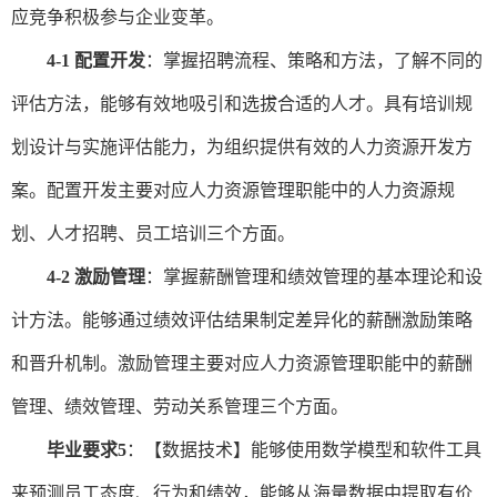
应竞争
积极参与企业变革。
4-1 配置开发
：
掌握招聘流程、策略和方法，了解不同的
评估方法
，
能够有效地吸引和选拔合适的人才。
具有
培训规
划
设计
与
实施评估
能力
，
为组织提供有效的人力资源
开发方
案
。配置开发
主要对应人力资源管理职能中的人力资源规
划、人才招聘、员工培训三个方面。
4-2 激励管理
：掌握薪酬管理和绩效管理的基本理论和设
计方法。
能够
通过绩效评估结果
制定差异化的薪酬激励策略
和
晋升机制
。激励管理主要对应人力资源管理职能中的薪酬
管理、绩效管理、劳动关系管理三个方面。
毕业要求
5
：
【
数据技术
】
能够
使用
数学
模型
和软件工具
来预测员工
态度、行为和
绩效
，
能够从海量数据中提取有价