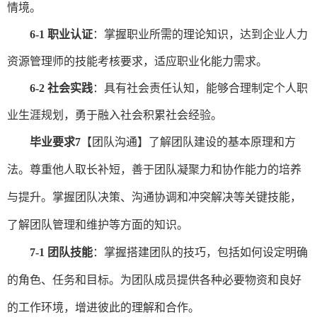
情境。
6-1 职业认证
：掌握职业所需的理论知识，达到企业人力
资源管理师的技能考核要求，适应
职业化
能力
需求
。
6-2 社会实践
：具有社会责任认知，能够合理制定个人职
业生涯规划，勇于融入社会积累社会经验。
毕业要求
7
【
团队沟通
】
了解团队建设的基本原理和方
法
。尊重他人取长补短，善于
团队凝聚力和协作能力的培养
与提升
。
掌握团队决策、沟通
协调
和冲突解决等关键技能
，
了解团队管理和维护等方面的知识
。
7-1 团队技能
：
掌握搭建团队的技巧，包括如何设定明确
的角色、任务和目标。为团队成员提供各种必要物资和良好
的工作环境
，
增进彼此的理解和合作。