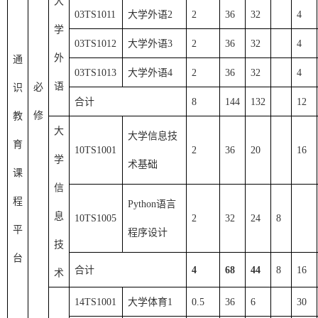
大
03TS1011
大学外语
2
2
36
32
4
学
03TS1012
大学外语
3
2
36
32
4
外
通
03TS1013
大学外语
4
2
36
32
4
语
必
识
合计
8
144
132
12
修
教
大
大学信息技
育
10TS1001
2
3
6
20
16
学
术基础
课
信
程
Python语言
息
10TS1005
2
32
24
8
平
程序设计
技
台
合计
4
6
8
4
4
8
16
术
14TS1001
大学体育
1
0.5
36
6
30