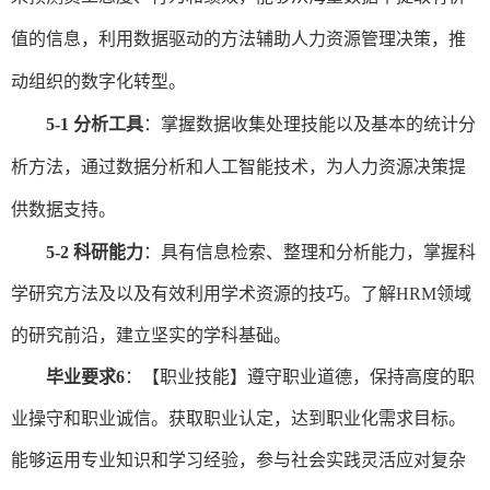
值的信息
，
利用数据驱动的方法辅助人力资源管理决策
，推
动组织的数字化转型
。
5-1 分析工具
：
掌握数据收集处理
技能
以及基本的统计分
析方法
，通过数
据分析和人工智能
技术，
为人力资源决策提
供数据支持。
5-2 科研能力
：具有
信息检索、整理和分析能力，掌握科
学研究方法及以及有效利用学术资源的技巧。了解
HRM领域
的
研究前沿
，建立坚实的学科基础
。
毕业要求
6
：
【
职业技能
】
遵守职业道德，保持高度的职
业操守和
职业
诚信。
获取职业认定，达到职业化需求目标。
能够运用专业知识和学习经验，
参与社会实践
灵活应对复杂