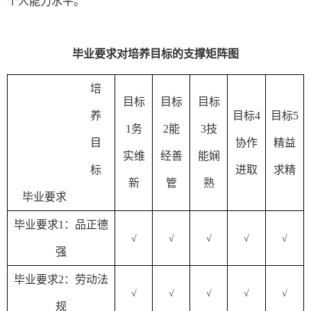
个人能力水平。
毕业要求对培养目标的支撑矩阵图
培
目标
目标
目标
养
目标
4
目标
5
1务
2能
3
技
目
协作
精益
实维
经善
能娴
标
进取
求精
新
管
熟
毕业要求
毕业要求
1：
品正德
√
√
√
√
√
强
毕业要求
2：
劳动法
√
√
√
√
√
规