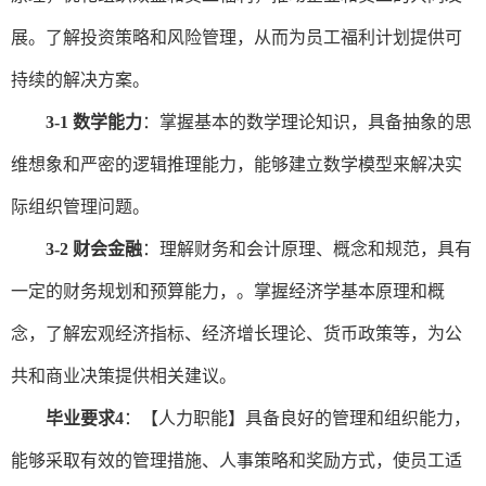
展。了解投资策略和风险管理，从而
为
员工福利计划提供可
持续的解决方案。
3-1 数学能力
：
掌握基本的数学
理论知识，具备抽象的思
维想象和严密的逻辑推理能力，能够建立数学模型来解决实
际组织管理问题。
3-2 财会金融
：
理解财务和会计原理、概念和规范，
具有
一定的
财务规划和预算能力
，
。掌握经济学基本原理和概
念
，
了解宏观经济指标、经济增长理论、货币政策等，为公
共和商业决策提供相关建议。
毕业要求
4
：
【
人力职能
】
具备良好的管理和组织能力，
能够
采取有效
的
管理措施
、
人事策略
和
奖励方式，使员工
适