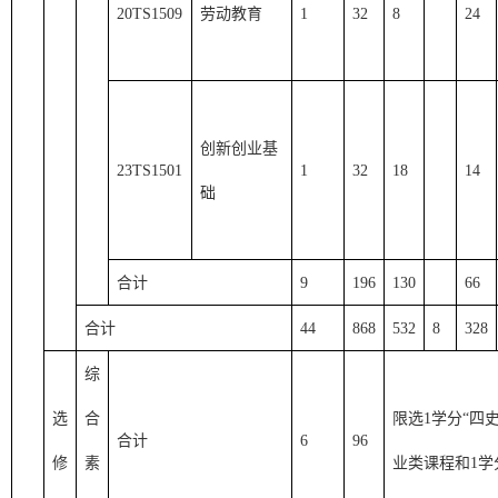
20TS1509
劳动教育
1
32
8
24
创新创业基
23TS1501
1
32
18
14
础
合计
9
196
130
66
合计
4
4
868
532
8
328
综
选
合
限选
1学分“四
合计
6
96
修
素
业类课程和1学