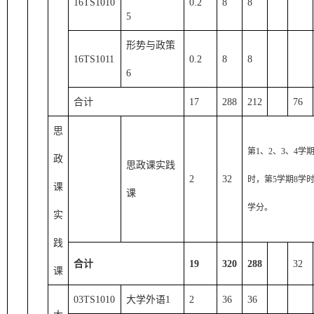
16TS1010
0.2
8
8
5
形势与政策
16TS1011
0.2
8
8
6
合计
17
288
212
76
思
第
1、2、3、4学
政
思政课实践
2
32
时，第5学期8学时
课
课
学分。
实
践
合计
19
320
288
32
课
03TS1010
大学外语
1
2
36
36