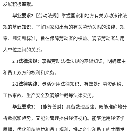
发展积极奉献。
毕业要求
2
【
劳动法规
】
掌握国家和地方有关劳动法律法
规的基础知识
，了解
国家和出台的有关劳动关系的法律、规
章、规定和标准，旨在保障劳动者的权益、调节劳动者与用
人单位之间的关系。
2-1法律法规
：
掌握劳动法律法规的基础知识，明确雇主
和员工双方的权利和义务。
2-2法律实践
：灵活运用法律知识，有效处理劳资纠纷、
工伤事故、生产安全及调解仲裁等法律实务。
毕业要求
3
：
【能算善财】具备数理基础，既能
准确地分
析数据和趋势
，又
能
为管理提供经济视角。
能够
运用经济学
原理，优化组织效益和员工福利，推动企业和员工的共同发