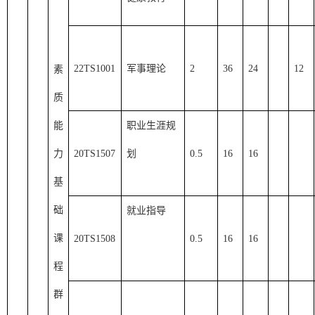
22TS1001
军事理论
2
36
24
12
素
质
能
职业生涯规
力
20TS1507
划
0.5
16
16
基
础
就业指导
课
20TS1508
0.5
16
16
程
群