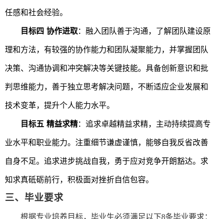
任感和社会经验。
目标
四
协作进取
：融入
团队
善于
沟通
，
了解团队建设原
理和方法，
有较强的
协作能力和团队凝聚
能
力，并掌握团队
决策、沟通协调和冲突解决等关键技能。
具备
创新
意识和
批
判思维能力
，善于
独立思考解决问题，不断适应企业发展和
技术变革，提升个人能力水平。
目标五
精益求精
：追求卓越精益求精，主动持续提高专
业水平和职业能力。注重细节谦虚谨慎，能够自我反省改善
自身不足。追求进步挑战自我，勇于应对竞争开朗豁达。求
知求真砥砺前行，积极面对挫折自信包容。
三、毕业要求
根据专业培养目标，毕业生必须满足以下
8条毕业要求
：