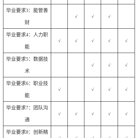
毕业要求
3：
能管善
√
√
√
财
毕业要求
4：
人力职
√
√
√
√
√
能
毕业要求
5：
数据技
√
√
√
术
毕业要求
6：
职业技
√
√
√
√
能
毕业要求
7：
团队沟
√
√
√
√
√
通
毕业要求
8：
创新精