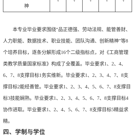
√
√
√
√
√
神
本专业毕业要求围绕
“
品正德强
、
劳动法规
、能管善财、
人力职能
、
数据技术
、
职业技能
、
团队沟通
、
创新精神
”等8
个培养目标，逐条分解形成16个二级指标点，对
《工商管理
类
教学质量国家标准
》
构成了全覆盖。
毕业要求
1、2、4、
6、7、8支撑目标1务实维新。毕业要求1、2、3、4、7、8支
撑目标2
能经善管
。毕业要求
1、2、3、4、5、6、7、8支撑目
标
3技能娴熟
。毕业要求
1、2、3、4、5、6、7、8支撑目标
4
协作进取
。毕业要求
1、2、4、5、6、7、8支撑目标
5精益求
精
。
四、学制与学位